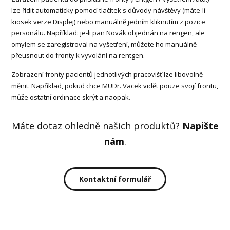
lze řídit automaticky pomocí tlačítek s důvody návštěvy (máte-li
kiosek verze Displej) nebo manuálně jedním kliknutím z pozice
personálu. Například: je-li pan Novák objednán na rengen, ale
omylem se zaregistroval na vyšetření, můžete ho manuálně
přeusnout do fronty k vyvolání na rentgen.
Zobrazení fronty pacientů jednotlivých pracovišť lze libovolně
měnit. Například, pokud chce MUDr. Vacek vidět pouze svojí frontu,
může ostatní ordinace skrýt a naopak.
Máte dotaz ohledně našich produktů?
Napište
nám
.
Kontaktní formulář