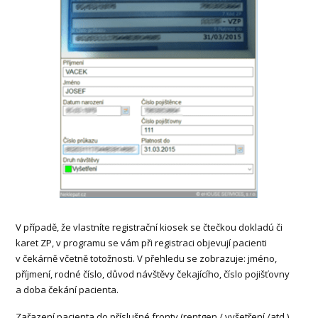
V případě, že vlastníte registrační kiosek se čtečkou dokladú či
karet ZP, v programu se vám při registraci objevují pacienti
v čekárně včetně totožnosti. V přehledu se zobrazuje: jméno,
příjmení, rodné číslo, důvod návštěvy čekajícího, číslo pojišťovny
a doba čekání pacienta.
Zařazení pacienta do příslušné fronty (rentgen / vyšetření /atd.)