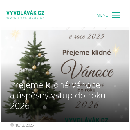
MENU
Přejeme klidné Vánoce
a úspěšný vstup do roku
2026
18.12. 2025