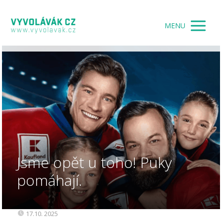
MENU
Jsme opět u toho! Puky
pomáhají.
17.10. 2025