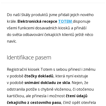
Do naší škály produktů jsme přidali jejich nového
krále.
Elektronická recepce
TOTEM
disponuje
všemi funkcemi dosavadních kiosků a přináší
do světa odbavování čekajících klientů ještě něco
navíc.
Identifikace pasem
Registrační kiosek Totem s sebou přinesl i změnu
v podobě
čtečky dokladů
, která nyní existuje
v podobě
snímání dokladu ze skla
. Nejen, že
odstranila potíže s chybně vloženou, či otočenou
kartičkou, ale přinesla i možnost
čtení údajů
čekajícího z cestovního pasu
, čímž opět otevřela